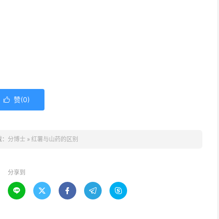
赞(
0
)

载：
分博士
»
红薯与山药的区别
分享到




