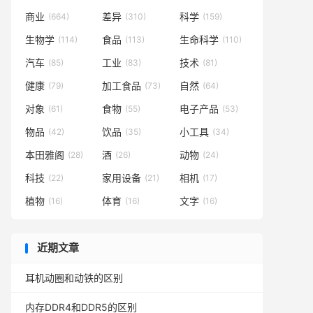
商业
差异
科学
(664)
(310)
(159)
生物学
食品
生命科学
(114)
(113)
(110)
汽车
工业
技术
(85)
(83)
(81)
健康
加工食品
自然
(79)
(73)
(64)
对象
食物
电子产品
(61)
(55)
(53)
物品
饮品
小工具
(42)
(35)
(34)
本田雅阁
酒
动物
(28)
(26)
(24)
科技
家用设备
相机
(22)
(21)
(17)
植物
体育
文字
(16)
(16)
(16)
近期文章
耳机动圈和动铁的区别
内存DDR4和DDR5的区别