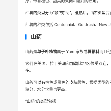
厚，带有橙色、甜美的果肉和湿润的质地。
红薯的类型分为“软”或“硬”。煮熟后，“软”类型
红薯的种类包括 Centennial、Goldrush、New Jers
山药
山药是
单子叶植物
属于 Yam 家族或
薯蓣科
而且
它们在美国、拉丁美洲和加勒比地区很受欢迎，有
多。
山药可以有棕色或黑色的皮肤颜色，根据类型的
糖分，水分含量也更高。
“山药”的类型包括