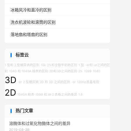
冰箱风冷和直冷的区别
洗衣机波轮和滚筒的区别
落地扇和塔扇的区别
标签云
1 型和 2 型糖尿病的区别
10k
2%和全脂牛奶的区别
1 型
-er和-or之间的区
别
1040 和 1040A 税表的区别
2D和3D之间的区别
2%
1099
1040
3D
-er
2 型糖尿病
2D 和 3D 之间的区别
-or
120Hz液晶电视
2D
1040A 税表
1099 和 W-2 表格之间的差异
1.8
热门文章
溶酶体和过氧化物酶体之间的差异
2019-08-28