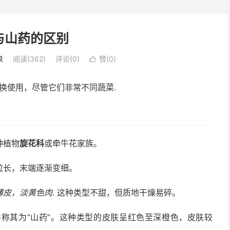
与山药的区别
果
阅读(362)
评论(0)
赞(
0
)

互换使用，尽管它们非常不同
蔬菜
.
种植物
旋花科
或牵牛花家族。
拉长，末端逐渐变细。
薄皮，淡黄色肉
. 这种类型不甜，但质地干燥易碎。
称其为“山药”。这种类型的皮肤呈红色至深橙色，皮肤较