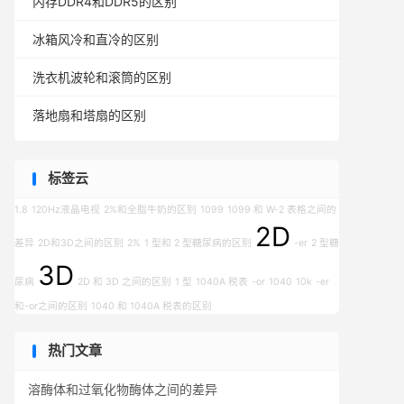
内存DDR4和DDR5的区别
冰箱风冷和直冷的区别
洗衣机波轮和滚筒的区别
落地扇和塔扇的区别
标签云
1.8
120Hz液晶电视
2%和全脂牛奶的区别
1099
1099 和 W-2 表格之间的
2D
差异
2D和3D之间的区别
2%
1 型和 2 型糖尿病的区别
-er
2 型糖
3D
尿病
2D 和 3D 之间的区别
1 型
1040A 税表
-or
1040
10k
-er
和-or之间的区别
1040 和 1040A 税表的区别
热门文章
溶酶体和过氧化物酶体之间的差异