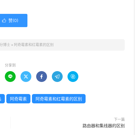
赞(
0
)

分博士
»
阿奇霉素和红霉素的区别
分享到





品
阿奇霉素
阿奇霉素和红霉素的区别
下一篇
路由器和集线器的区别