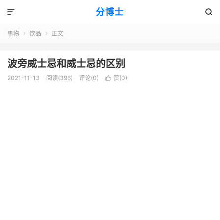
分博士


事物
饮品
正文


波旁威士忌和威士忌的区别
2021-11-13
阅读(396)
评论(0)
赞(
0
)
