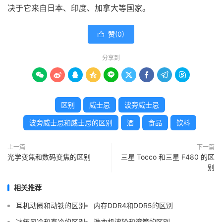
决于它来自日本、印度、加拿大等国家。
赞(
0
)

分享到









区别
威士忌
波旁威士忌
波旁威士忌和威士忌的区别
酒
食品
饮料
上一篇
下一篇
光学变焦和数码变焦的区别
三星 Tocco 和三星 F480 的区
别
相关推荐
耳机动圈和动铁的区别
内存DDR4和DDR5的区别
冰箱风冷和直冷的区别
洗衣机波轮和滚筒的区别