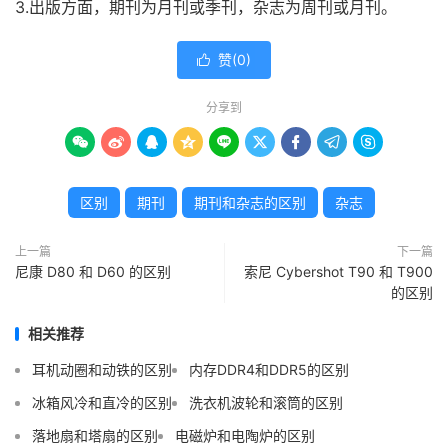
3.出版方面，期刊为月刊或季刊，杂志为周刊或月刊。
赞(
0
)

分享到









区别
期刊
期刊和杂志的区别
杂志
上一篇
下一篇
尼康 D80 和 D60 的区别
索尼 Cyber​​shot T90 和 T900
的区别
相关推荐
耳机动圈和动铁的区别
内存DDR4和DDR5的区别
冰箱风冷和直冷的区别
洗衣机波轮和滚筒的区别
落地扇和塔扇的区别
电磁炉和电陶炉的区别