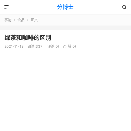
分博士


事物
饮品
正文


绿茶和咖啡的区别
2021-11-13
阅读(337)
评论(0)
赞(
0
)
