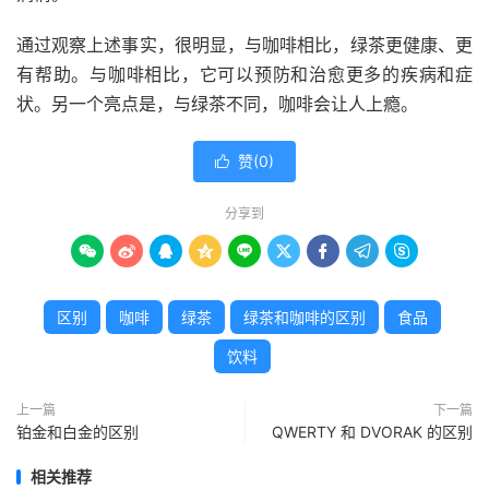
通过观察上述事实，很明显，与咖啡相比，绿茶更健康、更
有帮助。与咖啡相比，它可以预防和治愈更多的疾病和症
状。另一个亮点是，与绿茶不同，咖啡会让人上瘾。
赞(
0
)

分享到









区别
咖啡
绿茶
绿茶和咖啡的区别
食品
饮料
上一篇
下一篇
铂金和白金的区别
QWERTY 和 DVORAK 的区别
相关推荐