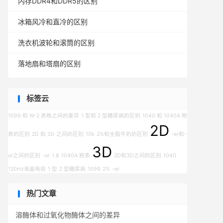
内存DDR4和DDR5的区别
冰箱风冷和直冷的区别
洗衣机波轮和滚筒的区别
落地扇和塔扇的区别
标签云
1099 和 W-2 表格之间的差异
1 型和 2 型糖尿病的区别
1040 和 1040A 税
2D
表的区别
2D 和 3D 之间的区别
10k
2%和全脂牛奶的区别
-er和-
3D
or之间的区别
-or
1.8
1040A 税表
2D和3D之间的区别
1040
120Hz液晶电视
1 型
2 型糖尿病
1099
2%
-er
热门文章
溶酶体和过氧化物酶体之间的差异