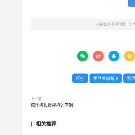
未经允许不得转载：
分




区别
索尼维加斯 9
索尼
上一篇
榨汁机和搅拌机的区别
相关推荐