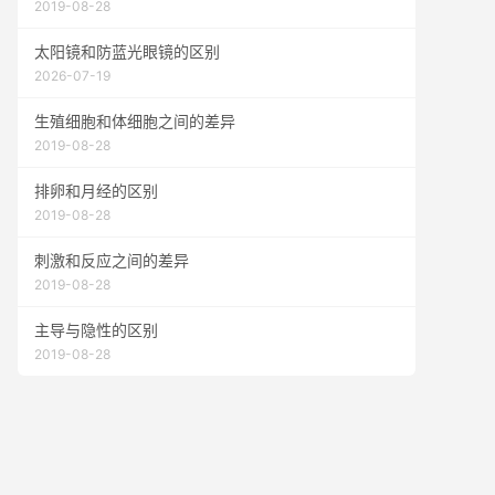
2019-08-28
太阳镜和防蓝光眼镜的区别
2026-07-19
生殖细胞和体细胞之间的差异
2019-08-28
排卵和月经的区别
2019-08-28
刺激和反应之间的差异
2019-08-28
主导与隐性的区别
2019-08-28