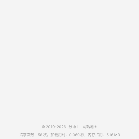
© 2010-2026
分博士
网站地图
请求次数：58 次，加载用时：0.069 秒，内存占用：5.16 MB