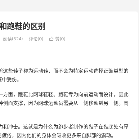
和跑鞋的区别
阅读(524)
评论(0)
赞(
0
)

将这些鞋子称为运动鞋，而不会为特定运动选择正确类型的
赛中受伤。
一方面，跑鞋比网球鞋轻。跑鞋专为向前运动而设计，因此
种侧面支撑，因为网球运动员需要从一侧移动到另一侧。高
力和冲击。这就是为什么为跑步者制作的鞋子在鞋底处有厚
易疲倦，因为他们的身体会吸收更多来自脚部的震动。