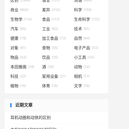
区别
语言
词语
(2564)
(701)
(684)
商业
差异
科学
(664)
(310)
(159)
生物学
食品
生命科学
(114)
(113)
(110)
汽车
工业
技术
(85)
(83)
(81)
健康
加工食品
自然
(79)
(73)
(64)
对象
食物
电子产品
(61)
(55)
(53)
物品
饮品
小工具
(42)
(35)
(34)
本田雅阁
酒
动物
(28)
(26)
(24)
科技
家用设备
相机
(22)
(21)
(17)
植物
体育
文字
(16)
(16)
(16)
近期文章
耳机动圈和动铁的区别