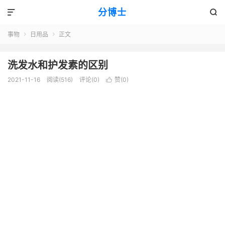
分博士


事物
日用品
正文


洗发水和护发素的区别
2021-11-16
阅读(516)
评论(0)
赞(
0
)
