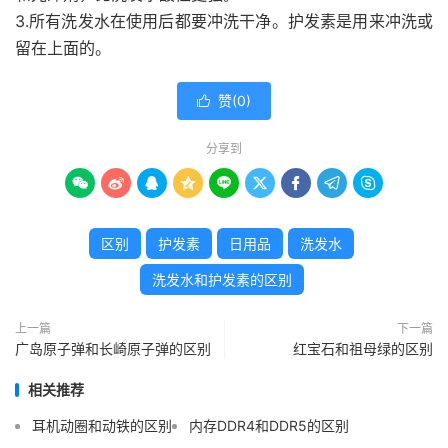
3.所有洗发水在使用后都要冲洗干净。护发素是用来冲洗或
留在上面的。
赞(
0
)

分享到









区别
护发素
日用品
洗发水
洗发水和护发素的区别
上一篇
下一篇
广岛原子弹和长崎原子弹的区别
红宝石和祖母绿的区别
相关推荐
耳机动圈和动铁的区别
内存DDR4和DDR5的区别