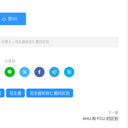
。
赞(
0
)

：
分博士
»
花生酱和杏仁酱的区别
分享到





酱
花生酱
花生酱和杏仁酱的区别
下一篇
AHU 和 FCU 的区别