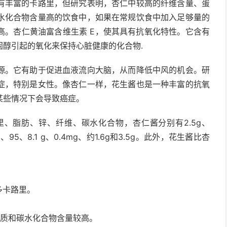
有丰富的卡路里，但研究表明，杏仁中较高的纤维含量、蛋
水化合物含量高的饮食中，如果在常规饮食中加入足够量的
高。
杏仁
黄油富含维生素 E，使其具有抗氧化特性。它含有
固醇引起的氧化来保持心脏健康的化合物
.
源。它有助于促进血液流向大脑，从而降低中风的机会。研
症
，特别是女性。像杏仁一样，花生酱也是一种丰富的抗氧
某些情况下会导致癌症。
、脂肪、锌、纤维、碳水化合物，杏仁酱分别有2.5g、
g、95、8.1 g、0.4mg、约1.6g和3.5g。此外，花生酱比杏
多卡路里。
白质和碳水化合物含量较高。