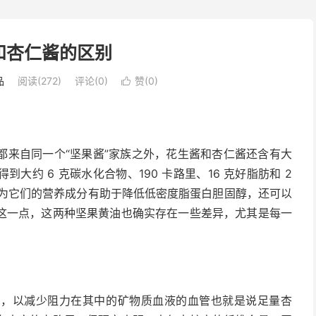
和杏仁酱的区别
品
阅读(272)
评论(0)
赞(
0
)

都来自同一个“坚果酱”家族之外，花生酱和杏仁酱还含有大
约 6 克碳水化合物、190 卡路里、16 克好脂肪和 2
因为它们的营养成分有助于降低低密度脂蛋白胆固醇，还可以
这一点，这两种坚果黄油也确实存在一些差异，尤其是每一
为，以减少阻力在其中的矿物质
血液
的血管也就是说足量杏