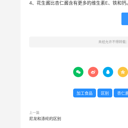
4、花生酱比杏仁酱含有更多的维生素E、铁和钙
未经允许不得转载




加工食品
区别
杏仁
上一篇
尼龙和涤纶的区别