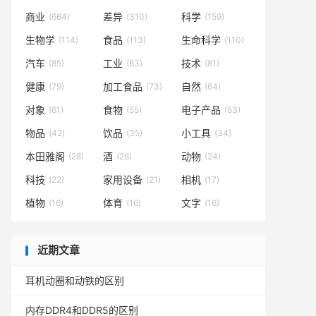
商业
差异
科学
(664)
(310)
(159)
生物学
食品
生命科学
(114)
(113)
(110)
汽车
工业
技术
(85)
(83)
(81)
健康
加工食品
自然
(79)
(73)
(64)
对象
食物
电子产品
(61)
(55)
(53)
物品
饮品
小工具
(42)
(35)
(34)
本田雅阁
酒
动物
(28)
(26)
(24)
科技
家用设备
相机
(22)
(21)
(17)
植物
体育
文字
(16)
(16)
(16)
近期文章
耳机动圈和动铁的区别
内存DDR4和DDR5的区别