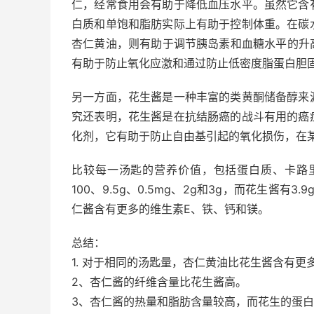
仁，经常食用会有助于降低血压水平。虽然它含
白质和单饱和脂肪实际上有助于控制体重。在碳
杏仁黄油，则有助于调节胰岛素和血糖水平的升
有助于防止氧化应激和通过防止低密度脂蛋白胆
另一方面，花生酱是一种丰富的类黄酮储备醇来
究还表明，花生酱是在抗结肠癌的战斗有用的
癌
化剂，它有助于防止自由基引起的氧化损伤，在
比较每一汤匙的营养价值，包括蛋白质、卡路里
100、9.5g、0.5mg、2g和3g，而花生酱有3.9
仁酱含有更多的维生素E、铁、钙和镁。
总结：
1. 对于相同的汤匙量，杏仁黄油比花生酱含有更
2、杏仁酱的纤维含量比花生酱高。
3、杏仁酱的热量和脂肪含量较高，而花生的蛋