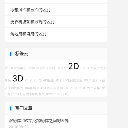
冰箱风冷和直冷的区别
洗衣机波轮和滚筒的区别
落地扇和塔扇的区别
标签云
2D
120Hz液晶电视
-er和-or之间的区别
-or
1 型
1040A 税表
2 型糖
3D
尿病
2D 和 3D 之间的区别
2D和3D之间的区别
10k
1 型和 2 型
糖尿病的区别
1040 和 1040A 税表的区别
-er
2%
1099 和 W-2 表格之间
的差异
2%和全脂牛奶的区别
1099
1040
1.8
热门文章
溶酶体和过氧化物酶体之间的差异
2019-08-28