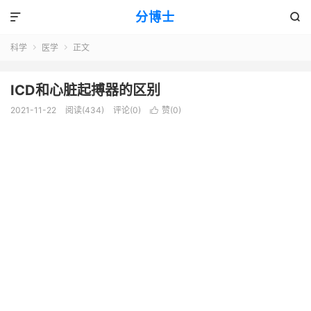
分博士


科学
医学
正文


ICD和心脏起搏器的区别
2021-11-22
阅读(434)
评论(0)
赞(
0
)
