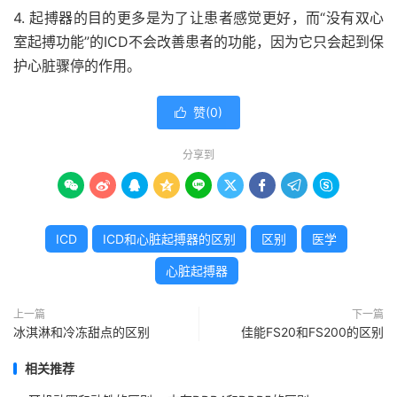
4. 起搏器的目的更多是为了让患者感觉更好，而“没有双心
室起搏功能”的ICD不会改善患者的功能，因为它只会起到保
护心脏骤停的作用。
赞(
0
)

分享到









ICD
ICD和心脏起搏器的区别
区别
医学
心脏起搏器
上一篇
下一篇
冰淇淋和冷冻甜点的区别
佳能FS20和FS200的区别
相关推荐