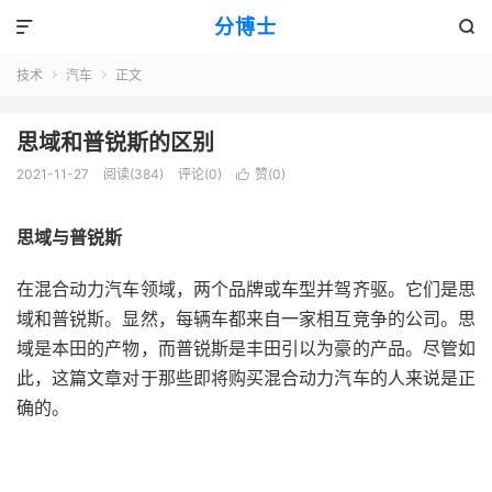
分博士


技术
汽车
正文


思域和普锐斯的区别
2021-11-27
阅读(384)
评论(0)
赞(
0
)

思域与普锐斯
在混合动力汽车领域，两个品牌或车型并驾齐驱。它们是思
域和普锐斯。显然，每辆车都来自一家相互竞争的公司。思
域是本田的产物，而普锐斯是丰田引以为豪的产品。尽管如
此，这篇文章对于那些即将购买混合动力汽车的人来说是正
确的。