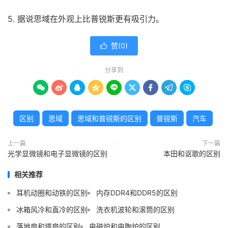
5. 据说思域在外观上比普锐斯更有吸引力。
赞(
0
)

分享到









区别
思域
思域和普锐斯的区别
普锐斯
汽车
上一篇
下一篇
光学显微镜和电子显微镜的区别
本田和讴歌的区别
相关推荐
耳机动圈和动铁的区别
内存DDR4和DDR5的区别
冰箱风冷和直冷的区别
洗衣机波轮和滚筒的区别
落地扇和塔扇的区别
电磁炉和电陶炉的区别