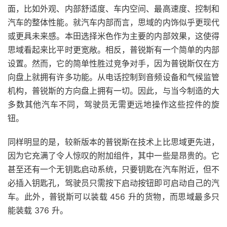
面，比如外观、内部舒适度、车内空间、最高速度、控制和
汽车的整体性能。就汽车内部而言，思域的内饰似乎更现代
或更具未来感。本田选择米色作为主要的内部效果，这使得
思域
看起来比平时更宽敞。相反，普锐斯有一个简单的内部
设置。然而，它的简单性胜过竞争对手，因为普锐斯仅在方
向盘上就拥有许多功能。从电话控制到音频设备和
气候
监管
机构，普锐斯的方向盘上拥有一切。因此，与当今制造的大
多数其他汽车不同，驾驶员无需更远地操作这些控件的旋
钮。
同样明显的是，较新版本的普锐斯在技术上比
思域
更先进，
因为它充满了令人惊叹的附加组件，其中一些是昂贵的。它
甚至还有一个无钥匙启动系统，只要钥匙在汽车附近，但不
必插入钥匙孔，驾驶员只需按下启动按钮即可启动自己的汽
车。此外，普锐斯可以装载 456 升的货物，而思域最多只
能装载 376 升。