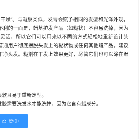
“干燥”。与凝胶类似，发膏会赋予相同的发型和光泽外观，
不利的一面是，蜡基护发产品（如糊状）不容易洗掉，因为
够灵活，所以它们可以用来以不同的方式轻松地重新设计头
普通用户彻底摆脱头发上的糊状物或任何其他蜡产品，建议
干净头发。糊剂在干发上效果更好，尽管它们也可以涂在湿
柔软且易于重新定型。
发胶需要洗发水才能洗掉，因为它含有蜡成分。
赞(
0
)
