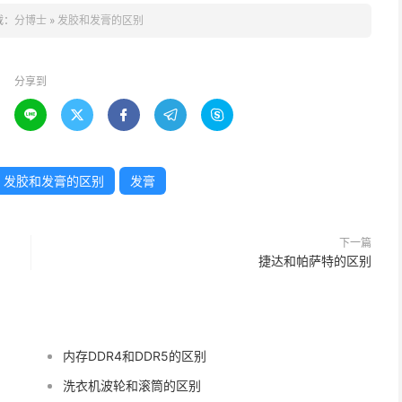
载：
分博士
»
发胶和发膏的区别
分享到





发胶和发膏的区别
发膏
下一篇
捷达和帕萨特的区别
内存DDR4和DDR5的区别
洗衣机波轮和滚筒的区别