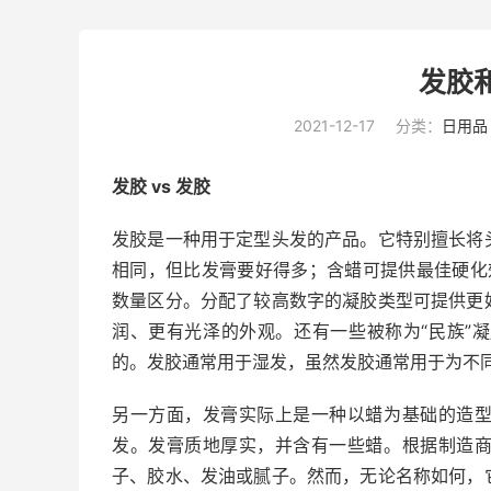
发胶
2021-12-17
分类：
日用品
发胶 vs 发胶
发胶是一种用于定型头发的产品。它特别
擅长将
相同，但比发膏
要
好得多；含
蜡可提供最佳硬化
数量区分。分配了较高数字的凝胶类型可提供更
润、更有光泽的外观。还有一些被称为“民族”
的。发胶通常用于湿发，虽然发胶通常用于为不同
另一方面，发膏实际上是一种以蜡为基础的造
发。发膏质地厚实，并含有一些蜡。根据制造
子、胶水、发油或腻子。然而，无论名称如何，