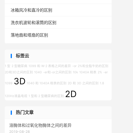
冰箱风冷和直冷的区别
洗衣机波轮和滚筒的区别
落地扇和塔扇的区别
标签云
1 型
2 型糖尿病
1099 和 W-2 表格之间的差异
-or
2%和全脂牛奶的区别
2D和3D之间的区别
1040
-er和-or之间的区别
10k
1040A 税表
2%
-er
3D
1099
1040 和 1040A 税表的区别
2D 和 3D 之间的区别
1.8
2D
120Hz液晶电视
1 型和 2 型糖尿病的区别
热门文章
溶酶体和过氧化物酶体之间的差异
2019-08-28