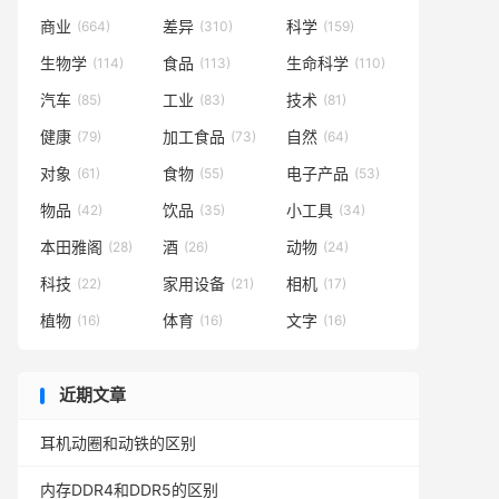
商业
差异
科学
(664)
(310)
(159)
生物学
食品
生命科学
(114)
(113)
(110)
汽车
工业
技术
(85)
(83)
(81)
健康
加工食品
自然
(79)
(73)
(64)
对象
食物
电子产品
(61)
(55)
(53)
物品
饮品
小工具
(42)
(35)
(34)
本田雅阁
酒
动物
(28)
(26)
(24)
科技
家用设备
相机
(22)
(21)
(17)
植物
体育
文字
(16)
(16)
(16)
近期文章
耳机动圈和动铁的区别
内存DDR4和DDR5的区别