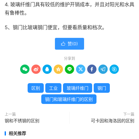
4. 玻璃纤维门具有较低的维护开销成本，并且对阳光和水具
有鲁棒性。
5、钢门比玻璃钢门便宜，但要看质量和档次。
赞(
0
)

分享到









区别
工业
玻璃纤维门
钢门
钢门和玻璃纤维门的区别
上一篇
下一篇
钢和不锈钢的区别
可卡因和海洛因的区别
相关推荐