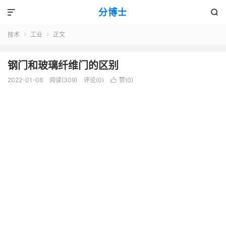
分博士


技术
工业
正文


钢门和玻璃纤维门的区别
2022-01-08
阅读(309)
评论(0)
赞(
0
)
