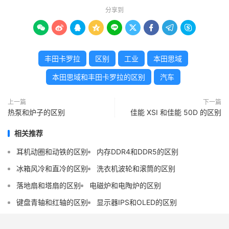
分享到









丰田卡罗拉
区别
工业
本田思域
本田思域和丰田卡罗拉的区别
汽车
上一篇
下一篇
热泵和炉子的区别
佳能 XSI 和佳能 50D 的区别
相关推荐
耳机动圈和动铁的区别
内存DDR4和DDR5的区别
冰箱风冷和直冷的区别
洗衣机波轮和滚筒的区别
落地扇和塔扇的区别
电磁炉和电陶炉的区别
键盘青轴和红轴的区别
显示器IPS和OLED的区别