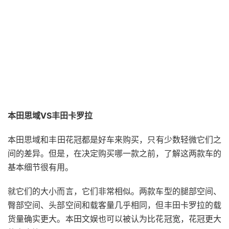
本田
思域
VS丰田卡罗拉
本田
思域
和丰田
花冠
都是
好
车来购买，只有少数
轻微
它们之
间的差异。但是，在决定购买哪一款之前，了解这两款车的
基本细节很有用。
就它们的大小而言，它们非常相似。两款车型的腿部空间、
臀部空间、头部空间和载客量几乎相同，但丰田卡罗拉的载
货量确实更大。本田
文娱
也可以被认为比花冠宽，花冠更大