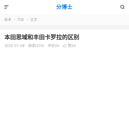
分博士


技术
汽车
正文


本田思域和丰田卡罗拉的区别
2022-01-08
阅读(370)
评论(0)
赞(
0
)
