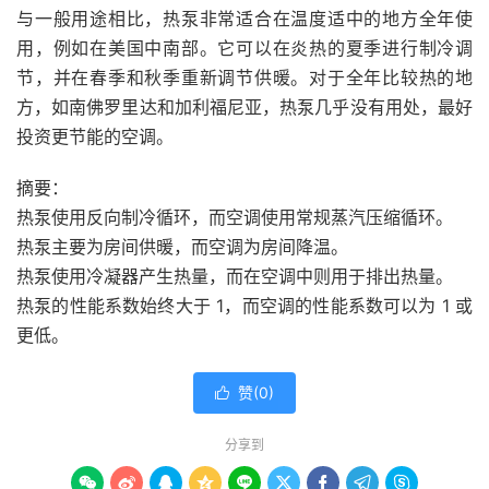
与一般用途相比，热泵非常适合在温度适中的地方全年使
用，例如在美国中南部。它可以在
炎热
的夏季进行制冷调
节，并在春季和秋季重新调节供暖。对于全年比较热的地
方，如南佛罗里达和加利福尼亚，热泵几乎没有用处，最好
投资更节能的空调。
摘要：
热泵使用反向制冷循环，而空调使用常规蒸汽压缩循环。
热泵主要为房间供暖，而空调为房间降温。
热泵使用冷凝器产生热量，而在空调中则用于排出热量。
热泵的性能系数始终大于 1，而空调的性能系数可以为 1 或
更低。
赞(
0
)

分享到








