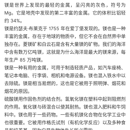
镁是世界上发现的最轻的金属，呈闪亮的灰色，符号为
Mg。它是地壳中发现的第二丰富的金属。它的体积比铝轻
约 34%。
镁是约瑟夫·布莱克于 1755 年在爱丁堡发现的。镁也是一种
丰富的金属，存在于地球的物质中，但它不会在自然界中单
独存在。菱镁矿和白云石是含有大量镁的矿物。我们的海洋
中含有数万亿吨镁，这就是为什么海洋是最大的镁来源，每
年生产 85 万吨镁。
镁是一种有用的金属，可用于制造轻质产品，如汽车座椅、
笔记本电脑、行李袋、相机和电源设备。镁也混入铁水中以
去除硫。镁是相当易燃的，这也是它被用于照明弹、烟花和
烟花的原因。
硫酸镁用作固色剂的结合剂。氢氧化镁在塑料中起到阻燃剂
的作用。氧化镁与砖混合以使其耐热。镁也混入肥料和牛饲
料中。镁也用于一些药物。一些有机镁化合物在化学工业中
也很重要。它被用作格氏试剂（有机化学反应）以及多种食