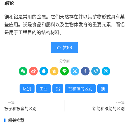
结论
镁和铝是常用的金属。它们天然存在并以其矿物形式具有某
些应用。镁是食品和肥料以及生物体发育的重要元素，而铝
是用于工程目的的结构材料。
赞(
0
)

分享到









区别
工业
铝
铝和镁的区别
镁
上一篇
下一篇
被子和被套的区别
铝箭和碳箭的区别
相关推荐