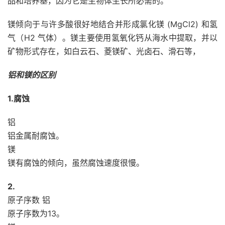
品和培养基，因为它是生物体生长所必需的。
镁倾向于与许多酸很好地结合并形成氯化镁 (MgCl2) 和氢
气（H2 气体）。镁主要使用氢氧化钙从海水中提取，并以
矿物形式存在，如白云石、菱镁矿、光卤石、滑石等，
铝和镁的区别
1.腐蚀
铝
铝金属耐腐蚀。
镁
镁有腐蚀的倾向，虽然腐蚀速度很慢。
2.
原子序数 铝
原子序数为13。