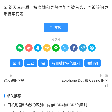
5. 铝因其轻质、抗腐蚀和导热性能而被首选，而镀锌钢更
重且更昂贵。
赞(
0
)

分享到









区别
工业
铝
铝和镀锌钢的区别
镀锌钢
上一篇
下一篇
铝和锡的区别
Epiphone Dot 和 Casino 的区
别
相关推荐
耳机动圈和动铁的区别
内存DDR4和DDR5的区别