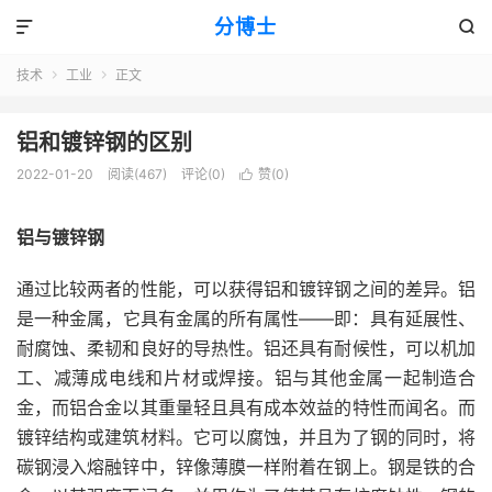
分博士


技术
工业
正文


铝和镀锌钢的区别
2022-01-20
阅读(467)
评论(0)
赞(
0
)

铝与镀锌钢
通过比较两者的性能，可以获得
铝
和镀锌
钢
之间的差异。铝
是一种金属，它具有金属的所有属性——即：具有延展性、
耐腐蚀、柔韧和
良好
的导热性。铝还具有耐候性，可以机加
工、减薄成电线和片材或焊接。铝与其他金属一起制造合
金，而铝合金
以其重量轻
且具有成本
效益
的特性而闻名。而
镀锌结构或建筑材料。它可以腐蚀，并且为了
钢
的同时，将
碳钢浸入熔融锌中，锌像薄膜一样附着在钢上。钢是铁的合