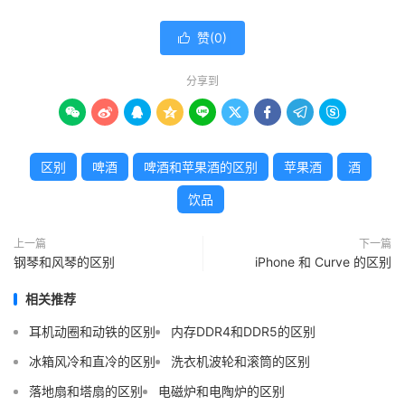
赞(
0
)

分享到









区别
啤酒
啤酒和苹果酒的区别
苹果酒
酒
饮品
上一篇
下一篇
钢琴和风琴的区别
iPhone 和 Curve 的区别
相关推荐
耳机动圈和动铁的区别
内存DDR4和DDR5的区别
冰箱风冷和直冷的区别
洗衣机波轮和滚筒的区别
落地扇和塔扇的区别
电磁炉和电陶炉的区别