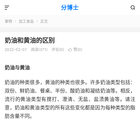
分博士


事物
加工食品
正文


奶油和黄油的区别
2022-02-07
阅读(371)
评论(0)
赞(
0
)

奶油与黄油
奶油
的种类
很多
，黄油的种类也很多。许多奶油类型包括：
双份、鲜奶油、餐桌、半份、酸奶油和凝结奶油等。相反，
流行的
黄油
类型有搅打、澄清、无盐、盐渍黄油等。请注
意，奶油和黄油类型的所有这些变化都是因为每种类型的脂
肪含量不同。