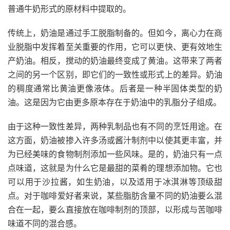
普通牛奶形式的原材料中提取的。
传统上，奶油是通过手工脱脂制备的。但如今，离心力在商
业脱脂中发挥着至关重要的作用，它可以更快、更有效地生
产奶油。相反，搅动的奶油最终变成了黄油。这带来了两者
之间的另一个区别，即它们的一致性或形式上的差异。奶油
的稠度通常比黄油更像液体。后者是一种半固体类型的奶
油。这是因为它由更多原本存在于奶油中的乳脂分子组成。
由于这种一致性差异，两种乳制品也有不同的烹饪用途。
在
这方面，奶油被掺入许多汤或酱汁制剂中以
使其更丰富，并
为已经美味的食物制剂添加一些风味。是的，奶油只有一点
点味道，这就是为什么它是最甜的菜肴的理想添加物。它也
可以用于沙拉酱，如生奶油，以及适用于冰淇淋等顶级甜
点。对于
咖啡
爱好者来说，某些脂肪含量不同的奶油要么混
合在一起，要么直接放在咖啡制剂的顶部，以形成与苦咖啡
味道不同的混合感。