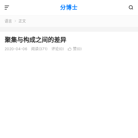
分博士


语言
正文

聚集与构成之间的差异
2020-04-06
阅读(371)
评论(0)
赞(
0
)
