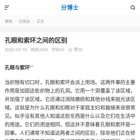
分博士


事物
日用品
正文


孔眼和索环之间的区别
2022-03-16
阅读(342)
评论(0)
赞(
0
)

孔眼与索环’¨
当织物有切口时，孔眼和索环会派上用场。这两件事的主要
作用是加固这些织物上的孔洞。它用一个洞覆盖了该区域，
并加强了该区域。它还
通过
消除磨损和其他纱线来抛光该区
域。这就是为什么孔眼和扣眼对于家庭主妇和裁缝来说
很常
见。
似乎没有其他人知道这些东西是什么以及它们在生活中
的用途。它们的用途相同，但这并不意味着孔眼和索环是一
回事。人们通常不知道这两者之间的区别，除非他们正在修