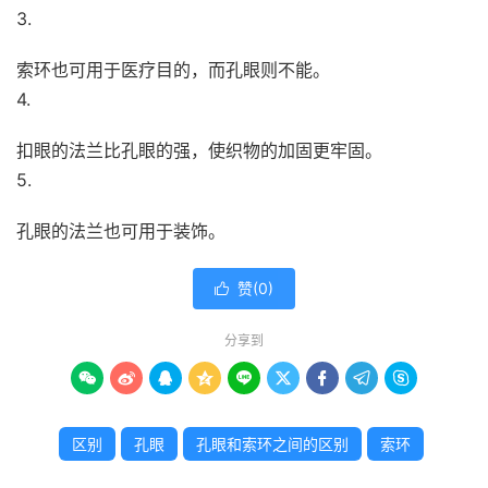
3.
索环也可用于医疗目的，而孔眼则不能。
4.
扣眼的法兰比孔眼的强，使织物的加固更牢固。
5.
孔眼的法兰也可用于装饰。
赞(
0
)

分享到









区别
孔眼
孔眼和索环之间的区别
索环