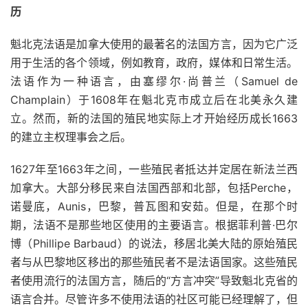
历
魁北克法语是加拿大使用的最著名的法国方言，因为它广泛
用于生活的各个领域，例如教育，政府，
媒体
和日常生活。
法语作为一种语言，由塞缪尔·尚普兰（Samuel de
Champlain）于1608年在魁北克市成立后在北美永久建
立。然而，新的法国的殖民地实际上才开始
经历
成长1663
的建立主权理事会之后。
1627年至1663年之间，一些殖民者抵达并定居在新法兰西
加拿大。大部分移民来自法国西部和北部，包括Perche，
诺曼底，Aunis，巴黎，普瓦图和安茹。但是，在那个时
期，法语不是那些地区使用的主要语言。根据菲利普·巴尔
博（​​Phillipe Barbaud）的说法，移居北美大陆的原始殖民
者与从巴黎地区移出的那些殖民者不是法语国家。这些殖民
者使用流行的法国方言，随后的“方言冲突”导致魁北克省的
语言合并。尽管许多不使用法语的社区可能已经理解了，但