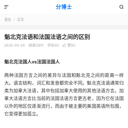
分博士


语言
正文

魁北克法语和法国法语之间的区别
2020-05-24
阅读(297)
评论(0)
赞(
0
)

魁北克法国人vs法国法国人
两种法国方言之间的差异与法国和魁北克之间的距离一样
大。语言结构，词汇和发音都完全不同。魁北克法语通常归
类为加拿大法语，其中包括加拿大使用的其他法语方言。加
拿大法语方言比当前的法国法语方言更古老，因为它在法国
以外的地区仅逐渐流行，而由于被主要的美国英语所包围，
它变得更加孤立。