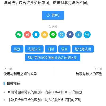
法国法语包含许多英语单词，这与魁北克法语不同。
赞(
0
)

分享到









区别
法国法语
词语
语言
魁北克法语
魁北克法语和法国法语之间的区别
上一篇
下一篇
使用与利用之间的差异
诗歌与散文的区别
相关推荐
耳机动圈和动铁的区别
内存DDR4和DDR5的区别
冰箱风冷和直冷的区别
洗衣机波轮和滚筒的区别