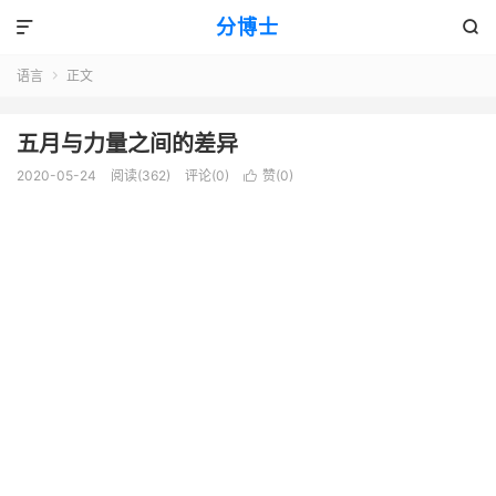
分博士


语言
正文

五月与力量之间的差异
2020-05-24
阅读(362)
评论(0)
赞(
0
)
