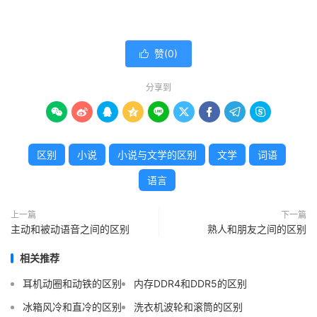
赞(
0
)

分享到









区别
小说
小说与文学的区别
文学
词语
语言
上一篇
下一篇
主动和被动语音之间的区别
熟人和朋友之间的区别
相关推荐
耳机动圈和动铁的区别
内存DDR4和DDR5的区别
冰箱风冷和直冷的区别
洗衣机波轮和滚筒的区别