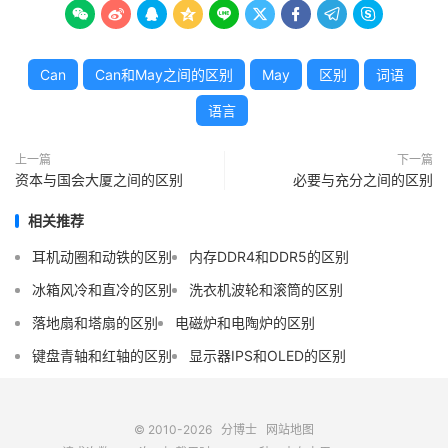









Can
Can和May之间的区别
May
区别
词语
语言
上一篇
下一篇
资本与国会大厦之间的区别
必要与充分之间的区别
相关推荐
耳机动圈和动铁的区别
内存DDR4和DDR5的区别
冰箱风冷和直冷的区别
洗衣机波轮和滚筒的区别
落地扇和塔扇的区别
电磁炉和电陶炉的区别
键盘青轴和红轴的区别
显示器IPS和OLED的区别
© 2010-2026
分博士
网站地图