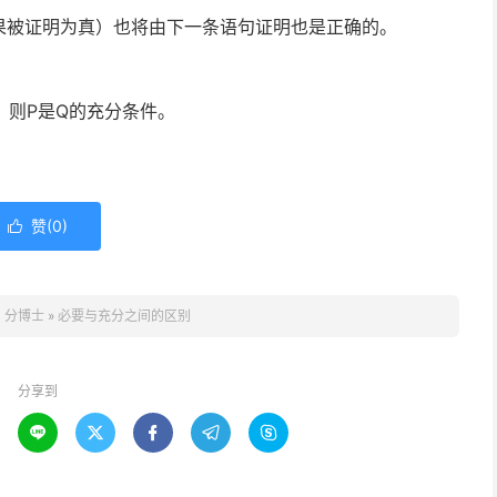
果被证明为真）也将由下一条语句证明也是正确的。
，则P是Q的充分条件。
赞(
0
)

：
分博士
»
必要与充分之间的区别
分享到




