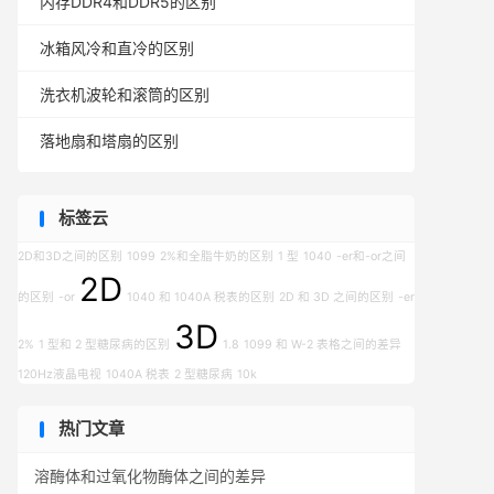
内存DDR4和DDR5的区别
冰箱风冷和直冷的区别
洗衣机波轮和滚筒的区别
落地扇和塔扇的区别
标签云
2D和3D之间的区别
1099
2%和全脂牛奶的区别
1 型
1040
-er和-or之间
2D
的区别
-or
1040 和 1040A 税表的区别
2D 和 3D 之间的区别
-er
3D
2%
1 型和 2 型糖尿病的区别
1.8
1099 和 W-2 表格之间的差异
120Hz液晶电视
1040A 税表
2 型糖尿病
10k
热门文章
溶酶体和过氧化物酶体之间的差异