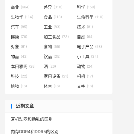
商业
差异
科学
(664)
(310)
(159)
生物学
食品
生命科学
(114)
(113)
(110)
汽车
工业
技术
(85)
(83)
(81)
健康
加工食品
自然
(79)
(73)
(64)
对象
食物
电子产品
(61)
(55)
(53)
物品
饮品
小工具
(42)
(35)
(34)
本田雅阁
酒
动物
(28)
(26)
(24)
科技
家用设备
相机
(22)
(21)
(17)
植物
体育
文字
(16)
(16)
(16)
近期文章
耳机动圈和动铁的区别
内存DDR4和DDR5的区别