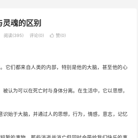
与灵魂的区别
阅读(395)
评论(0)
赞(
0
)

念。它们都来自人类的内部，特别是他的大脑，甚至他的心
，被认为可以在死亡时与身体分离。在生活中，它以思想，
意识始于大脑，并通过人的思想，行为，情感，意志，记忆
是短暂的事物，那些消逝并消亡但
同时
会带给我们快乐的事