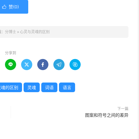
赞(
0
)

载：
分博士
»
心灵与灵魂的区别
分享到





灵魂的区别
灵魂
词语
语言
下一篇
图案和符号之间的差异