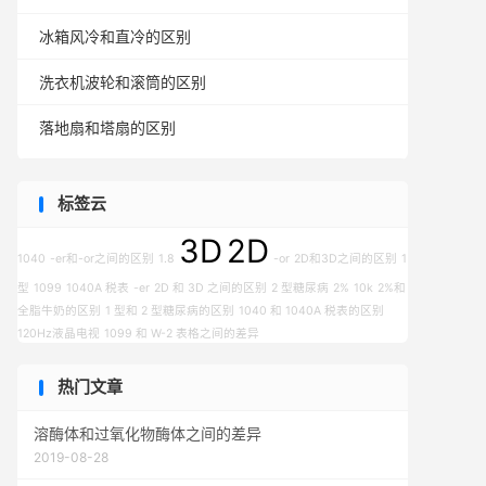
冰箱风冷和直冷的区别
洗衣机波轮和滚筒的区别
落地扇和塔扇的区别
标签云
3D
2D
1040
-er和-or之间的区别
1.8
-or
2D和3D之间的区别
1
型
1099
1040A 税表
-er
2D 和 3D 之间的区别
2 型糖尿病
2%
10k
2%和
全脂牛奶的区别
1 型和 2 型糖尿病的区别
1040 和 1040A 税表的区别
120Hz液晶电视
1099 和 W-2 表格之间的差异
热门文章
溶酶体和过氧化物酶体之间的差异
2019-08-28