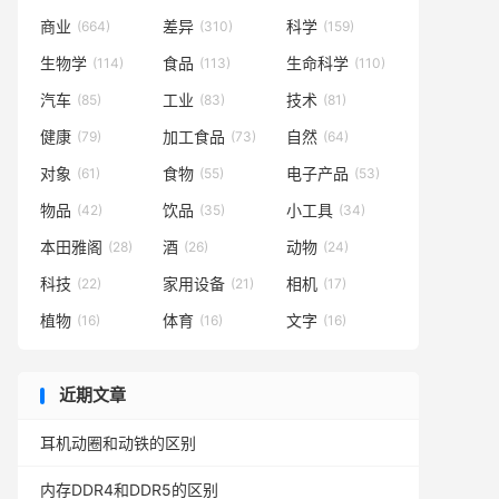
商业
差异
科学
(664)
(310)
(159)
生物学
食品
生命科学
(114)
(113)
(110)
汽车
工业
技术
(85)
(83)
(81)
健康
加工食品
自然
(79)
(73)
(64)
对象
食物
电子产品
(61)
(55)
(53)
物品
饮品
小工具
(42)
(35)
(34)
本田雅阁
酒
动物
(28)
(26)
(24)
科技
家用设备
相机
(22)
(21)
(17)
植物
体育
文字
(16)
(16)
(16)
近期文章
耳机动圈和动铁的区别
内存DDR4和DDR5的区别