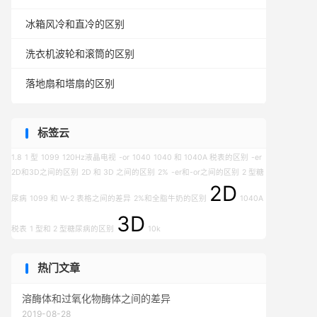
冰箱风冷和直冷的区别
洗衣机波轮和滚筒的区别
落地扇和塔扇的区别
标签云
1.8
1 型
1099
120Hz液晶电视
-or
1040
1040 和 1040A 税表的区别
-er
2D和3D之间的区别
2D 和 3D 之间的区别
2%
-er和-or之间的区别
2 型糖
2D
尿病
1099 和 W-2 表格之间的差异
2%和全脂牛奶的区别
1040A
3D
税表
1 型和 2 型糖尿病的区别
10k
热门文章
溶酶体和过氧化物酶体之间的差异
2019-08-28