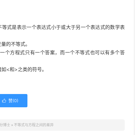
而不等式是表示一个表达式小于或大于另一个表达式的数学表
变量的不等式。
是一个方程式只有一个答案，而一个不等式也可以有多个答
诸如<和>之类的符号。
赞(
0
)

分博士
»
不等式与方程之间的差异