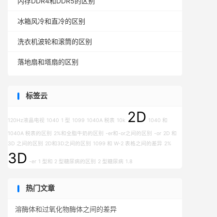
内存DDR4和DDR5的区别
冰箱风冷和直冷的区别
洗衣机波轮和滚筒的区别
落地扇和塔扇的区别
标签云
2D
120Hz液晶电视
1040
1 型
1099
1040A 税表
10k
1040 和
1040A 税表的区别
2%和全脂牛奶的区别
-er和-or之间的区别
-or
2D 和
3D 之间的区别
2D和3D之间的区别
1099 和 W-2 表格之间的差异
2%
3D
-er
1 型和 2 型糖尿病的区别
2 型糖尿病
1.8
热门文章
溶酶体和过氧化物酶体之间的差异