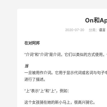
On和A
2020-07-20
分类：
语言
在对阿邦
“介词”和“介词”是介词，它们以类似的方式使用
当
一旦被用作介词。它用于显示代词或
名词
与句子中
进行了描述。
“上”表示“上”和“上”，例如：
这个女孩骑在她的新
小马上
，很高兴骑它。