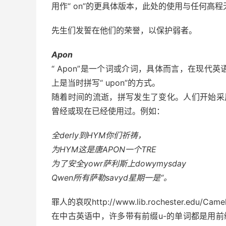
用作“ on”的更具体版本，此处的使用与任何高程
先生们发誓在他们
的荣誉
，以保护弱者。
Apon
“ Apon”是一个词或介词，具体而言，在现
上是当时拼写“ upon”的方式。
随着时间的流逝，拼写发生了变化。人们开始采用
曾经或现在已经使用过。例如：
全derly到HYM你们祈祷，
为HYM这是唐APON一个TRE
为了安全yowr萨利斯上dowymysday
Qwen所有萨勒savyd星期一是“。
罪人的哀叹http://www.lib.rochester.edu/Camel
在中古英语中，许多带有前缀u-的单词都是用前缀“