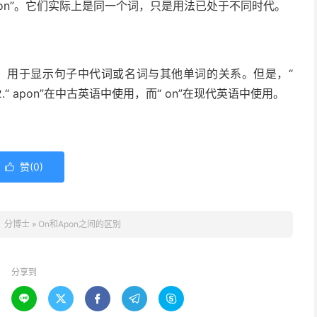
 upon”。它们实际上是同一个词，只是用法已处于不同时代。
都是介词，用于显示句子中代词或名词与其他单词的关系。但是，“
2.“ apon”在中古英语中使用，而“ on”在现代英语中使用。
赞(
0
)

：
分博士
»
On和Apon之间的区别
分享到




