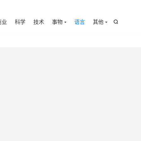

商业
科学
技术
事物
语言
其他
