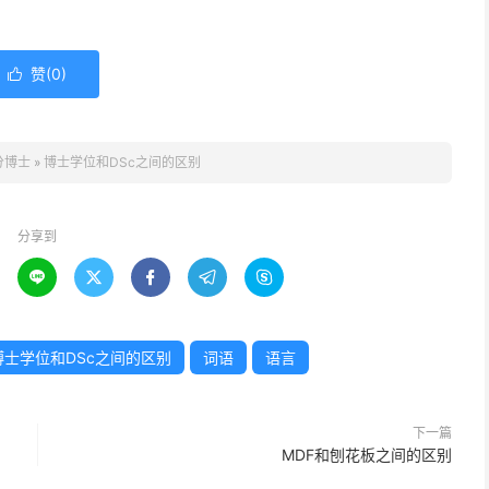
赞(
0
)

分博士
»
博士学位和DSc之间的区别
分享到





博士学位和DSc之间的区别
词语
语言
下一篇
MDF和刨花板之间的区别