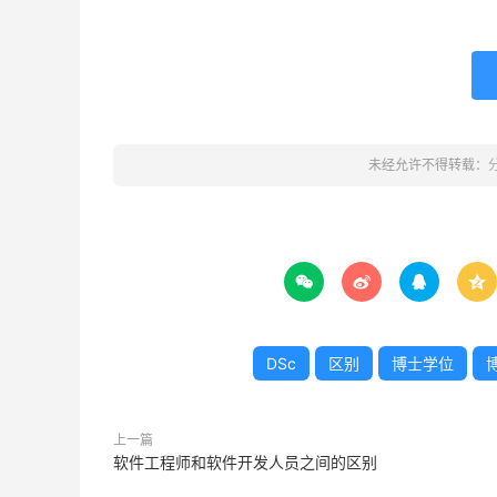
未经允许不得转载：




DSc
区别
博士学位
上一篇
软件工程师和软件开发人员之间的区别