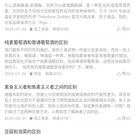
什么是卵磷脂 卵磷脂，也称为α-磷脂酰胆碱，是一种乳化剂或润滑营养
素，天然存在于包括大豆和葵花籽在内的多种食物中。它于 1845 年由法
国化学家和药剂师 Théodore Gobley 首次分离出来，用于食品、制药、
化妆品和油漆行业（Ngu...
2023-07-20
加工食品
阅读(836)
赞(
0
)


纯素葡萄酒和普通葡萄酒的区别
我们都有不同的饮料偏好。有些人喜欢喝一杯威士忌来放松，而另一些人
则喜欢水、葡萄酒、啤酒或一杯茶。随着纯素食者和素食者数量的增加，
制造商现在开始生产纯素酒精饮料，包括啤酒和葡萄酒。这些适合纯素饮
食的人。 但所有的葡萄酒都是纯素的吗？不。葡萄...
2023-07-20
饮品
阅读(420)
赞(
0
)


素食主义者和鱼素主义者之间的区别
随着年龄的增长，您患上与饮食相关的疾病或病症的可能性更大。甚至年
轻人也仅仅因为不健康的饮食习惯而面临如此多的健康相关问题。有人说
吃鱼可以保护你的心脏，而有人则劝你吃素。但如果你能拥有一切呢？我
们探讨了这两种饮食方式，以帮助您了解两者之间的区...
2023-04-27
加工食品
阅读(479)
赞(
0
)


豆腐和泡菜的区别