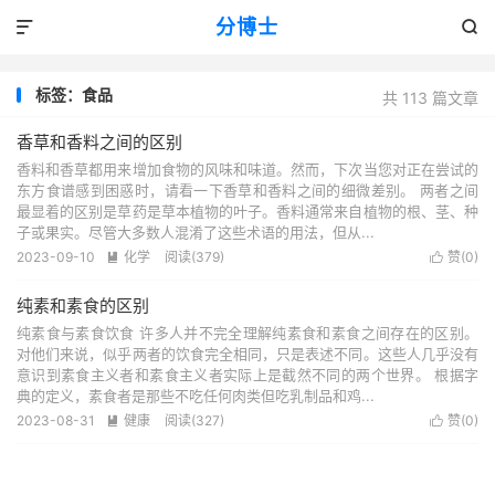
分博士


标签：食品
共 113 篇文章
香草和香料之间的区别
香料和香草都用来增加食物的风味和味道。然而，下次当您对正在尝试的
东方食谱感到困惑时，请看一下香草和香料之间的细微差别。 两者之间
最显着的区别是草药是草本植物的叶子。香料通常来自植物的根、茎、种
子或果实。尽管大多数人混淆了这些术语的用法，但从...
2023-09-10
化学
阅读(379)
赞(
0
)


纯素和素食的区别
纯素食与素食饮食 许多人并不完全理解纯素食和素食之间存在的区别。
对他们来说，似乎两者的饮食完全相同，只是表述不同。这些人几乎没有
意识到素食主义者和素食主义者实际上是截然不同的两个世界。 根据字
典的定义，素食者是那些不吃任何肉类但吃乳制品和鸡...
2023-08-31
健康
阅读(327)
赞(
0
)

