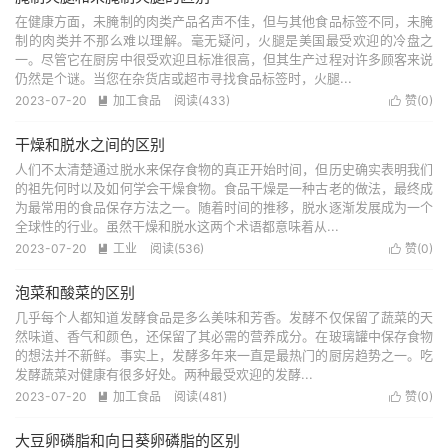
在健康方面，未腌制的肉类产品名声不佳，但与其他食品标签不同，未腌
制的肉类并不那么难以理解。毫无疑问，火腿是美国最受欢迎的冷盘之
一。尽管它在厨房中很受欢迎且标准很高，但其生产过程对许多顾客来说
仍然是个谜。当您在杂货店或超市寻找食品标签时，火腿...
2023-07-20
加工食品
阅读(433)
赞(
0
)


干燥和脱水之间的区别
人们不太清楚通过脱水来保存食物的真正开始时间，但历史确实表明我们
的祖先何时以及如何学会干燥食物。食品干燥是一种古老的做法，最终成
为最常用的食品保存方法之一。随着时间的推移，脱水逐渐发展成为一个
全球性的行业。虽然干燥和脱水这两个术语都意味着从...
2023-07-20
工业
阅读(536)
赞(
0
)


泡菜和酸菜的区别
几乎每个人都知道发酵食品是多么美味和芳香。发酵不仅保留了蔬菜的天
然味道、香气和颜色，还保留了其必需的营养成分。在玻璃罐中保存食物
的想法并不新鲜。事实上，发酵多年来一直是最热门的厨房趋势之一。吃
发酵蔬菜对健康有很多好处。两种最受欢迎​​的发酵...
2023-07-20
加工食品
阅读(481)
赞(
0
)


大豆卵磷脂和向日葵卵磷脂的区别