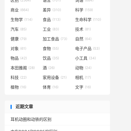
区别
语言
词语
(2564)
(701)
(684)
商业
差异
科学
(664)
(310)
(159)
生物学
食品
生命科学
(114)
(113)
(110)
汽车
工业
技术
(85)
(83)
(81)
健康
加工食品
自然
(79)
(73)
(64)
对象
食物
电子产品
(61)
(55)
(53)
物品
饮品
小工具
(42)
(35)
(34)
本田雅阁
酒
动物
(28)
(26)
(24)
科技
家用设备
相机
(22)
(21)
(17)
植物
体育
文字
(16)
(16)
(16)
近期文章
耳机动圈和动铁的区别