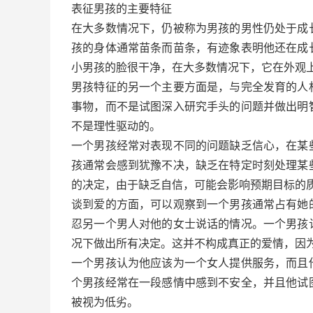
表征男孩的主要特征
在大多数情况下，仍被称为男孩的男性仍处于成
孩的身体通常苗条而苗条，有迹象表明他还在成
小男孩的脸很干净，在大多数情况下，它在外观
男孩特征的另一个主要方面是，与完全发育的人
事物，而不是试图深入研究手头的问题并做出明
不是理性驱动的。
一个男孩经常对表现不同的问题缺乏信心，在某
孩通常会感到犹豫不决，缺乏在特定时刻处理某
的决定，由于缺乏自信，可能会影响预期目标的
谈到爱的方面，可以观察到一个男孩通常占有她
忍另一个男人对他的女士说话的情况。一个男孩
况下做出所有决定。这并不构成真正的爱情，因
一个男孩认为他应该为一个女人提供服务，而且
个男孩经常在一段感情中感到不安全，并且他试
被视为低劣。