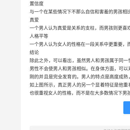
置信度
与一个在某些情况下不那么自信和害羞的男孩相
真爱
一个男人认为真爱是关系的支柱，而男孩则更喜
人格平等
一个男人认为女人的性格在一段关系中更重要，
结论
除此之外，可以看出，虽然男人和男孩属于同一
男性不会使男人和男孩相似。在身体方面，可以
刚的并且是完全发育的。男人的特点是高度成熟
如上图所示，真正男人的另一个显着特征是他重
也很重视女人的性格，而不是在大多数情况下男