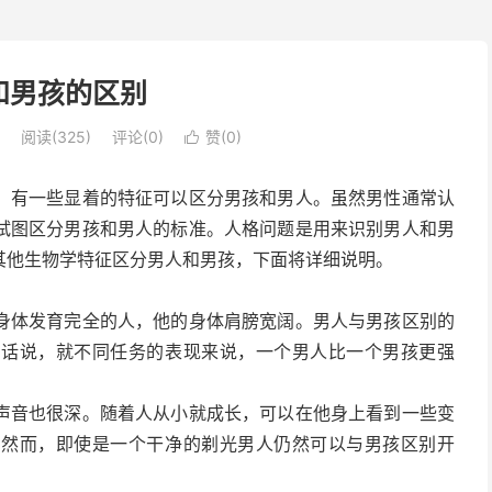
和男孩的区别
阅读(325)
评论(0)
赞(
0
)

，有一些显着的特征可以区分男孩和男人。虽然男性通常认
试图区分男孩和男人的标准。人格问题是用来识别男人和男
其他生物学特征区分男人和男孩，下面将详细说明。
身体发育完全的人，他的身体肩膀宽阔。男人与男孩区别的
句话说，就不同任务的表现来说，一个男人比一个男孩更强
声音也很深。随着人从小就成长，可以在他身上看到一些变
。然而，即使是一个干净的剃光男人仍然可以与男孩区别开