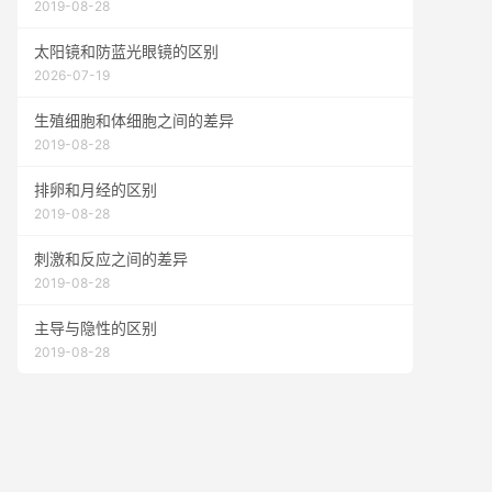
2019-08-28
太阳镜和防蓝光眼镜的区别
2026-07-19
生殖细胞和体细胞之间的差异
2019-08-28
排卵和月经的区别
2019-08-28
刺激和反应之间的差异
2019-08-28
主导与隐性的区别
2019-08-28