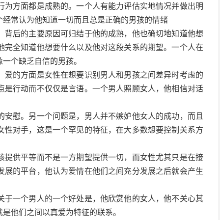
行为方面都是成熟的。一个人有能力评估实地情况并做出明
个经常认为他知道一切而且总是正确的男孩的情绪
。背后的主要原因可归结于他的成熟，他也确切地知道他想
他完全知道他想要什么以及他对这段关系的期望。一个人在
像一个缺乏自信的男孩。
。爱的方面是女性在想要识别男人和男孩之间差异时考虑的
点是行动而不仅仅是言语。一个男人照顾女人，他相信对话
的安慰。另一个问题是，男人并不嫉妒他女人的成功，而且
女性对手，这是一个罕见的特征，在大多数想要控制关系方
该提供平等而不是一方期望提供一切，而女性尤其只是在接
发展的平台，他认为爱情在他们之间充分发展之后就会产生
关于一个男人的一个好处是，他欣赏他的女人，他不关心其
就是他们之间以真爱为特征的联系。