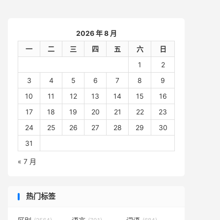
2026 年 8 月
一
二
三
四
五
六
日
1
2
3
4
5
6
7
8
9
10
11
12
13
14
15
16
17
18
19
20
21
22
23
24
25
26
27
28
29
30
31
« 7 月
热门标签