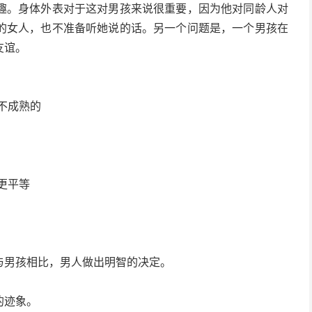
趣。身体外表对于这对男孩来说很重要，因为他对同龄人对
的女人，也不准备听她说的话。另一个问题是，一个男孩在
友谊。
不成熟的
更平等
与男孩相比，男人做出明智的决定。
的迹象。