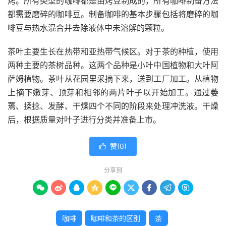
烤。所有类型的咖啡都是由烤豆制成的，所有咖啡制备方法
都需要磨碎的咖啡豆。制备咖啡的基本步骤包括将磨碎的咖
啡豆与热水混合并去除液体中未溶解的颗粒。
茶叶主要生长在热带和亚热带气候区。对于茶的种植，使用
两种主要的茶树品种。这两个品种是小叶中国植物和大叶阿
萨姆植物。茶叶从花园里采摘下来，送到工厂加工。从植物
上摘下嫩芽、顶芽和相邻的两片叶子以开始加工。通过萎
蔫、揉捻、发酵、干燥四个不同的阶段来处理冲洗液。干燥
后，根据质量对叶子进行分类并准备上市。
赞(
0
)

分享到









咖啡
咖啡和茶的区别
茶