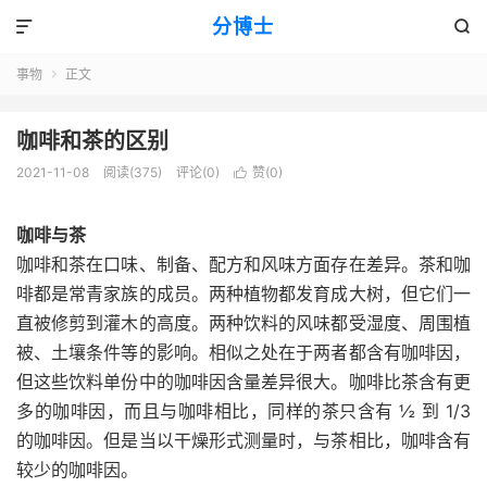
分博士


事物
正文

咖啡和茶的区别
2021-11-08
阅读(375)
评论(0)
赞(
0
)

咖啡与茶
咖啡和茶在口味、制备、配方和风味方面存在差异。茶和咖
啡都是常青家族的成员。两种植物都发育成大树，但它们一
直被修剪到灌木的高度。两种饮料的风味都受湿度、周围植
被、土壤条件等的影响。相似之处在于两者都含有咖啡因，
但这些饮料单份中的咖啡因含量差异很大。咖啡比茶含有更
多的咖啡因，而且与咖啡相比，同样的茶只含有 ½ 到 1/3
的咖啡因。但是当以干燥形式测量时，与茶相比，咖啡含有
较少的咖啡因。