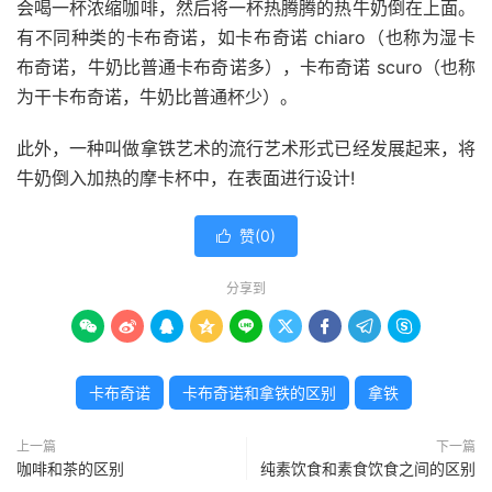
会喝一杯浓缩咖啡，然后将一杯热腾腾的热牛奶倒在上面。
有不同种类的卡布奇诺，如卡布奇诺 chiaro（也称为湿卡
布奇诺，牛奶比普通卡布奇诺多），卡布奇诺 scuro（也称
为干卡布奇诺，牛奶比普通杯少）。
此外，一种叫做拿铁艺术的流行艺术形式已经发展起来，将
牛奶倒入加热的摩卡杯中，在表面进行设计!
赞(
0
)

分享到









卡布奇诺
卡布奇诺和拿铁的区别
拿铁
上一篇
下一篇
咖啡和茶的区别
纯素饮食和素食饮食之间的区别