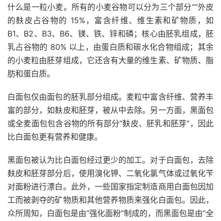
什么是一粒小麦。所有的小麦谷物可以分为三个部分“”外皮
的麸皮占谷物的 15%，富含
纤维
、维生素和矿物质，如
B1、B2、B3、B6、镁、铁、锌和磷；核心由胚乳组成，胚
乳占谷物的 80% 以上，由蛋白质和碳水化合物组成；其余
的小麦粒由胚芽组成，它还含有大量的维生素、矿物质、脂
肪和蛋白质。
白面包仅由面包的胚乳部分组成。麦粒中富含纤维、营养丰
富的部分，如麸皮和胚芽，被从中去除。另一方面，黑面包
或全麦面包包含谷物的所有部分“麸皮、胚乳和胚芽”，因此
比白面包更有营养和健康。
黑面包被认为比白面包经过更少的加工。对于白面包，去除
麸皮和胚芽部分后，使用溴化钾、二氧化氯气体或过氧化苄
对面粉进行漂白。此外，一些国家指定制造商用白面包因加
工而被剥夺的矿物质和其他营养物质来强化白面包。因此，
众所周知，白面包是由“强化面粉”制成的，而黑面包是由“全