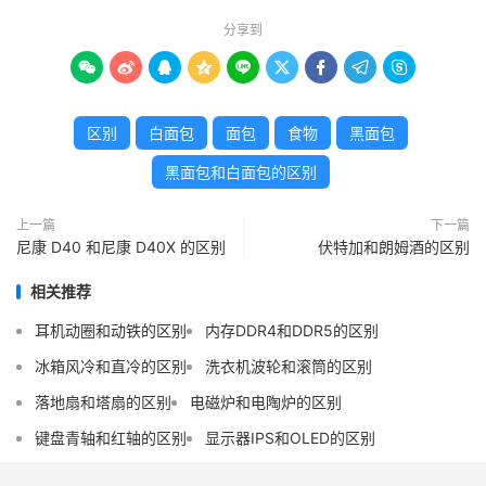
分享到









区别
白面包
面包
食物
黑面包
黑面包和白面包的区别
上一篇
下一篇
尼康 D40 和尼康 D40X 的区别
伏特加和朗姆酒的区别
相关推荐
耳机动圈和动铁的区别
内存DDR4和DDR5的区别
冰箱风冷和直冷的区别
洗衣机波轮和滚筒的区别
落地扇和塔扇的区别
电磁炉和电陶炉的区别
键盘青轴和红轴的区别
显示器IPS和OLED的区别