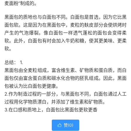
麦面粉”制成的。
黑面包的质地也与白面包不同。白面包是首选，因为它比黑
面包软。这是因为在黑面包中，麦粒的麸皮部分会使烘烤时
产生的气泡爆裂。像白面包一样透气蓬松的面包会变得柔
软。此外，白面包有时会加入
牛奶
和糖，使其更美味、更柔
软。
总结： 1.
黑面包由全麦粒组成，富含维生素、矿物质和蛋白质，而白
面包仅由富含蛋白质和碳水化合物的胚乳组成。因此，黑面
包被认为比白面包更健康。
2.作为制造过程的一部分，与黑面包不同，白面包通过人工
过程用化学物质漂白，并添加了维生素和矿物质。
3.在口感和质地上，白面包比黑面包更软更香
赞(
0
)
