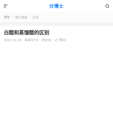
分博士


事物
加工食品
正文


白醋和蒸馏醋的区别
2022-02-25
阅读(573)
评论(0)
赞(
0
)
