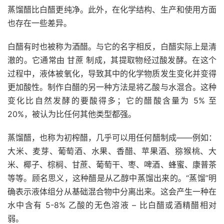
蒸馏醋比白醋更纯净。此外，在化学结构、生产和使用方面
也存在一些差异。
白醋有时也被称为酒醋。与它的名字相反，白醋实际上是清
澈的。它通常由
甘蔗
制成，其提取物经过酸发酵。在这个
过程中，液体被氧化，导致其中的化学物质发生变化并变得
更加酸性。制作白醋的另一种方法是将乙酸与水混合。这种
变化比自然发酵的要酸得多；它的醋酸含量为 5% 至
20%，被认为比任何其他类型都强。
蒸馏醋，也称为初榨醋，几乎可以用任何醋制成——例如：
大米、麦芽、葡萄酒、水果、香醋、苹果酒、猕猴桃、大
米、椰子、棕榈、甘蔗、葡萄干、枣、啤酒、蜂蜜、康普茶
等等。顾名思义，这种醋是从乙醇中蒸馏出来的。“蒸馏”明
确表示液体组分从基础混合物中分离出来。这会产生一种在
水中含有 5-8% 乙酸的无色溶液 – 比白醋或酒精醋相对
弱。