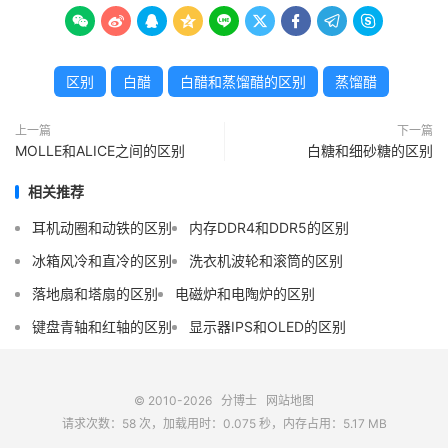









区别
白醋
白醋和蒸馏醋的区别
蒸馏醋
上一篇
下一篇
MOLLE和ALICE之间的区别
白糖和细砂糖的区别
相关推荐
耳机动圈和动铁的区别
内存DDR4和DDR5的区别
冰箱风冷和直冷的区别
洗衣机波轮和滚筒的区别
落地扇和塔扇的区别
电磁炉和电陶炉的区别
键盘青轴和红轴的区别
显示器IPS和OLED的区别
© 2010-2026
分博士
网站地图
请求次数：58 次，加载用时：0.075 秒，内存占用：5.17 MB