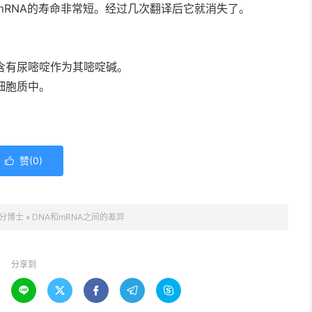
mRNA的寿命非常短。经过几次翻译后它就消失了。
A含有尿嘧啶作为其嘧啶碱。
细胞质中。
赞(
0
)

分博士
»
DNA和mRNA之间的差异
分享到




