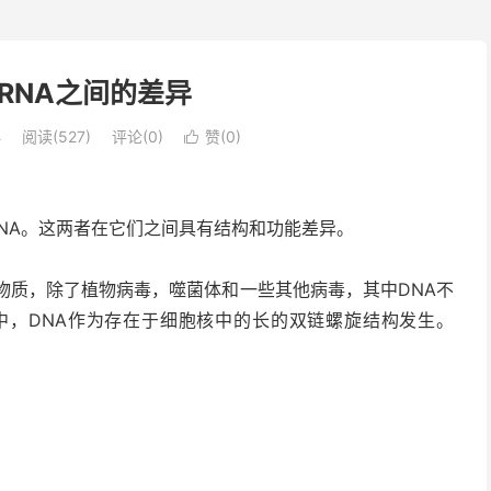
mRNA之间的差异
学
阅读(527)
评论(0)
赞(
0
)

RNA。这两者在它们之间具有结构和功能差异。
物质，除了植物病毒，噬菌体和一些其他病毒，其中DNA不
中，DNA作为存在于细胞核中的长的双链螺旋结构发生。