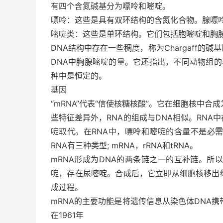
有四个含氮碱基分为嘌呤和嘧啶。
嘌呤：这些是具有双环结构的含氮化合物。腺嘌呤
嘧啶类：这些是单环结构。它们包括胞嘧啶和胸
DNA结构中存在一些稠度，称为Chargaff
DNA中胸腺嘧啶的量。它还指出，不同动物组的基础
种中是恒定的。
基因
“mRNA”代表“信使核糖核酸”。它在细胞核中合
些特征差异外，RNA的组成与DNA相似。RN
啶取代。在RNA中，嘌呤和嘧啶的含量不是必需的
RNA有三种类型; mRNA，rRNA和tRNA。
mRNA形成为DNA的两条链之一的互补链。所
啶，存在尿嘧啶。合成后，它立即从细胞核移出
成过程。
mRNA的主要功能是将遗传信息从染色体DNA携带
在1961年