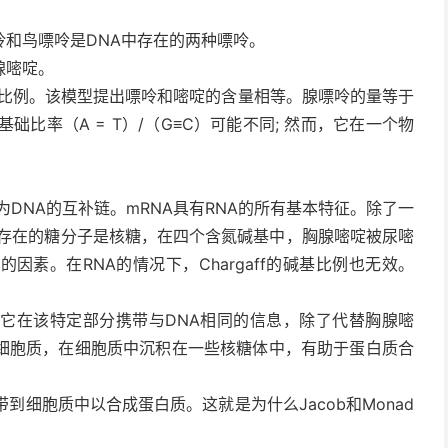
和鸟嘌呤是DNA中存在的两种嘌呤。
腺嘧啶。
的碱基比例。该模型提出嘌呤和嘧啶的含量相等。腺嘌呤的量等于
比率（A = T）/（G≡C）可能不同; 然而，它在一个物
成为DNA的互补链。mRNA具有RNA的所有基本特征。除了一
A中存在的糖分子是核糖，在四个含氮碱基中，胸腺嘧啶被尿嘧
因素。在RNA的情况下，Chargaff的碱基比例也无效。
以它在该特定部分携带与DNA相同的信息，除了代替胸腺嘧
细胞质，在细胞质中沉积在一些核糖体中，有助于蛋白质合
到细胞质中以合成蛋白质。这就是为什么Jacob和Monad