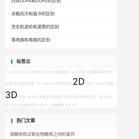
内存DDR4和DDR5的区别
冰箱风冷和直冷的区别
洗衣机波轮和滚筒的区别
落地扇和塔扇的区别
标签云
10k
2D 和 3D 之间的区别
120Hz液晶电视
-er
1 型和 2 型糖尿病的区别
2D
2D和3D之间的区别
-or
-er和-or之间的区别
1099
1040A 税表
3D
1099 和 W-2 表格之间的差异
2%和全脂牛奶的区别
1 型
1040
和 1040A 税表的区别
1040
2 型糖尿病
1.8
2%
热门文章
溶酶体和过氧化物酶体之间的差异