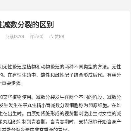
性减数分裂的区别
阅读(370)
评论(0)
赞(
0
)

和无性繁殖是植物和动物繁殖的两种不同类型的方法。无性
的。在有性生殖中，雄性和雌性配子结合形成后代。有丝分
个重要步骤。
和某些植物使用。减数分裂发生在两个不同的阶段，减数分
它发生发生在睾丸生精小管减数分裂细胞称为卵原细胞。在雄
生在出生时。由原始肾脏形成的视黄酸刺激出生时女性的减
睾丸组织抑制到青春期。当青春期时，支持细胞开始自身产
性减数分裂步骤中非常重要的差异。