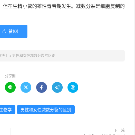
，但在生精小管的雄性青春期发生。减数分裂是细胞复制的
赞(
0
)

分博士
»
男性和女性减数分裂的区别
分享到





生物学
男性和女性减数分裂的区别
下一篇