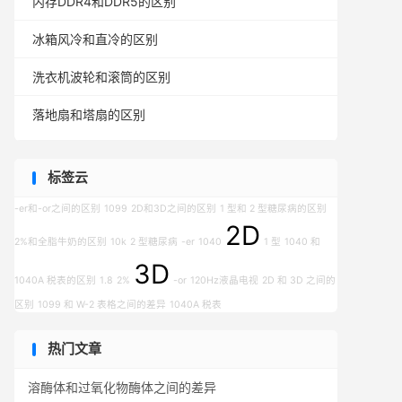
内存DDR4和DDR5的区别
冰箱风冷和直冷的区别
洗衣机波轮和滚筒的区别
落地扇和塔扇的区别
标签云
-er和-or之间的区别
1099
2D和3D之间的区别
1 型和 2 型糖尿病的区别
2D
2%和全脂牛奶的区别
10k
2 型糖尿病
-er
1040
1 型
1040 和
3D
1040A 税表的区别
1.8
2%
-or
120Hz液晶电视
2D 和 3D 之间的
区别
1099 和 W-2 表格之间的差异
1040A 税表
热门文章
溶酶体和过氧化物酶体之间的差异