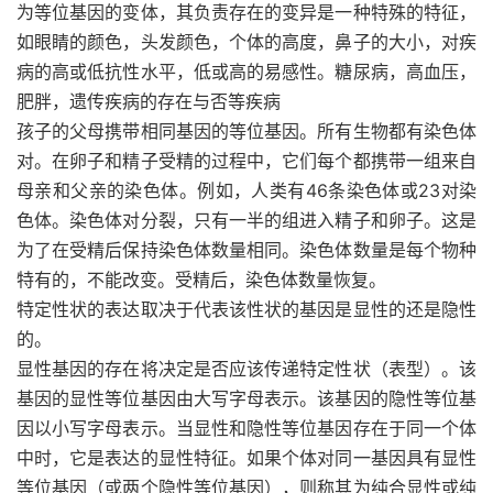
为等位基因的变体，其负责存在的变异是一种特殊的特征，
如眼睛的颜色，头发颜色，个体的高度，鼻子的大小，对疾
病的高或低抗性水平，低或高的易感性。糖尿病，高血压，
肥胖，遗传疾病的存在与否等疾病
孩子的父母携带相同基因的等位基因。所有生物都有染色体
对。在卵子和精子受精的过程中，它们每个都携带一组来自
母亲和父亲的染色体。例如，人类有46条染色体或23对染
色体。染色体对分裂，只有一半的组进入精子和卵子。这是
为了在受精后保持染色体数量相同。染色体数量是每个物种
特有的，不能改变。受精后，染色体数量恢复。
特定性状的表达取决于代表该性状的基因是显性的还是隐性
的。
显性基因的存在将决定是否应该传递特定性状（表型）。该
基因的显性等位基因由大写字母表示。该基因的隐性等位基
因以小写字母表示。当显性和隐性等位基因存在于同一个体
中时，它是表达的显性特征。如果个体对同一基因具有显性
等位基因（或两个隐性等位基因），则称其为纯合显性或纯