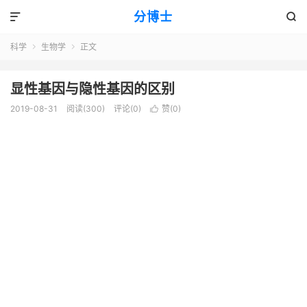
分博士


科学
生物学
正文


显性基因与隐性基因的区别
2019-08-31
阅读(300)
评论(0)
赞(
0
)
