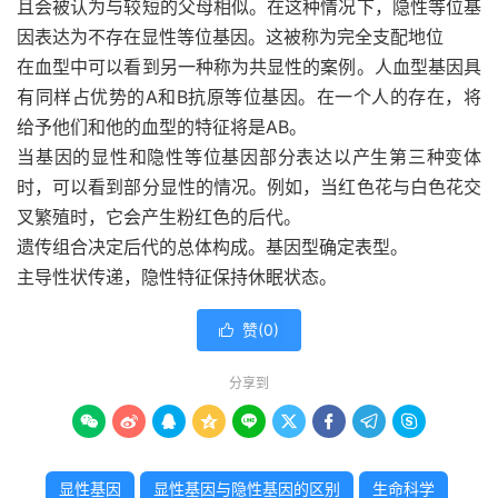
且会被认为与较短的父母相似。在这种情况下，隐性等位基
因表达为不存在显性等位基因。这被称为完全支配地位
在血型中可以看到另一种称为共显性的案例。人血型基因具
有同样占优势的A和B抗原等位基因。在一个人的存在，将
给予他们和他的血型的特征将是AB。
当基因的显性和隐性等位基因部分表达以产生第三种变体
时，可以看到部分显性的情况。例如，当红色花与白色花交
叉繁殖时，它会产生粉红色的后代。
遗传组合决定后代的总体构成。基因型确定表型。
主导性状传递，隐性特征保持休眠状态。
赞(
0
)

分享到









显性基因
显性基因与隐性基因的区别
生命科学